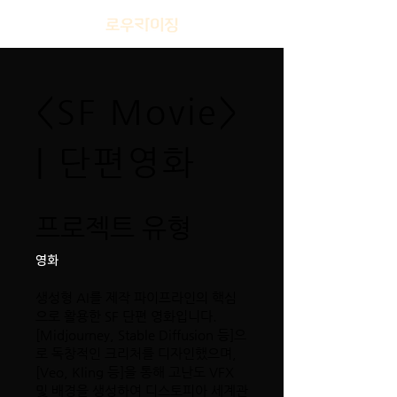
<SF Movie>
| 단편영화
프로젝트 유형
영화
생성형 AI를 제작 파이프라인의 핵심
으로 활용한 SF 단편 영화입니다.
[Midjourney, Stable Diffusion 등]으
로 독창적인 크리처를 디자인했으며,
[Veo, Kling 등]을 통해 고난도 VFX
및 배경을 생성하여 디스토피아 세계관